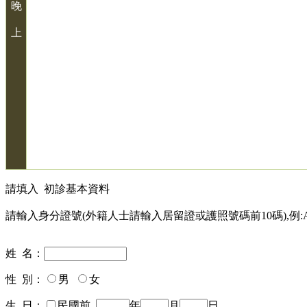
晚
上
請填入
初診基本資料
請輸入身分證號(外籍人士請輸入居留證或護照號碼前10碼),例:A12
姓 名：
性 別：
男
女
生 日：
民國前
年
月
日