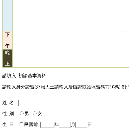
下
午
晚
上
請填入
初診基本資料
請輸入身分證號(外籍人士請輸入居留證或護照號碼前10碼),例:A12
姓 名：
性 別：
男
女
生 日：
民國前
年
月
日