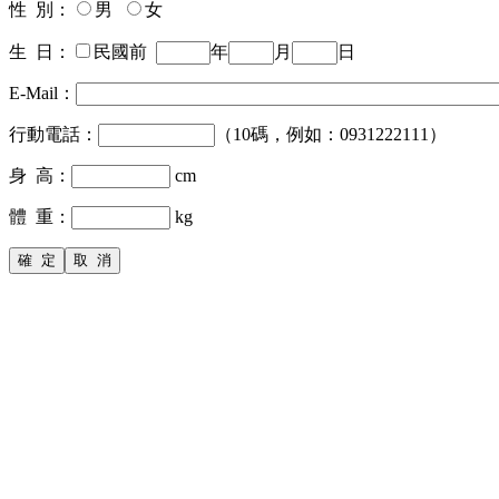
性 別：
男
女
生 日：
民國前
年
月
日
E-Mail：
行動電話：
（10碼，例如：0931222111）
身 高：
cm
體 重：
kg