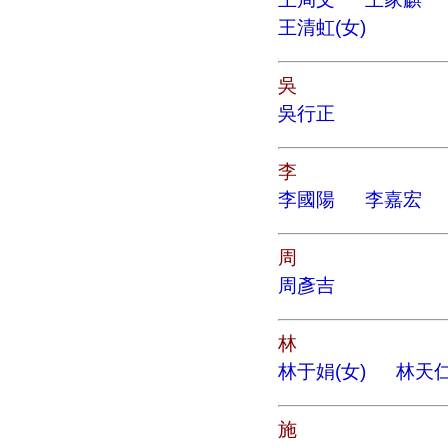
王清虹(女)
吳
吳行正
李
李國陽
李嘉宏
周
周彥吉
林
林于娟(女)
林天
施