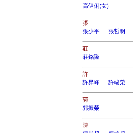
高伊俐(女)
張
張少平
張哲明
莊
莊銘隆
許
許昇峰
許峻榮
郭
郭振榮
陳