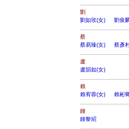
劉
劉如玫(女)
劉俊
蔡
蔡易臻(女)
蔡彥
盧
盧韻如(女)
賴
賴宥蓉(女)
賴彬
鍾
鍾黎炤