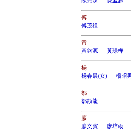
陳光超
陳孟超
傅
傅茂祖
黃
黃鈞源
黃璟樺
楊
楊春晨(女)
楊昭
鄒
鄒頡龍
廖
廖文賓
廖培劭