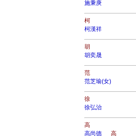
施秉庚
柯
柯漢祥
胡
胡奕晟
范
范芝瑜(女)
徐
徐弘治
高
高尚德
高