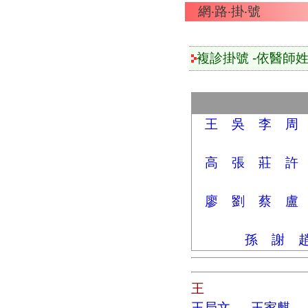
網‧路‧掛‧號
複診掛號 -依醫師
王
吳
李
周
高
張
莊
許
廖
劉
蔡
盧
孫
謝
王
王局文
王家麒