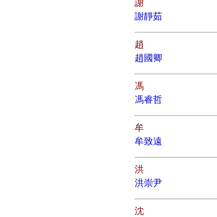
謝
謝靜茹
趙
趙國卿
馮
馮睿哲
牟
牟致遠
洪
洪崇尹
沈