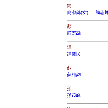
簡
簡淑錦(女)
簡志
顏
顏宏融
譚
譚健民
蘇
蘇維鈞
孫
孫茂峰